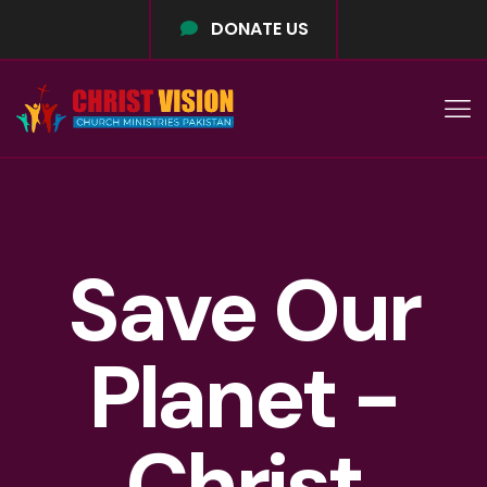
DONATE US
Save Our
Planet -
Christ