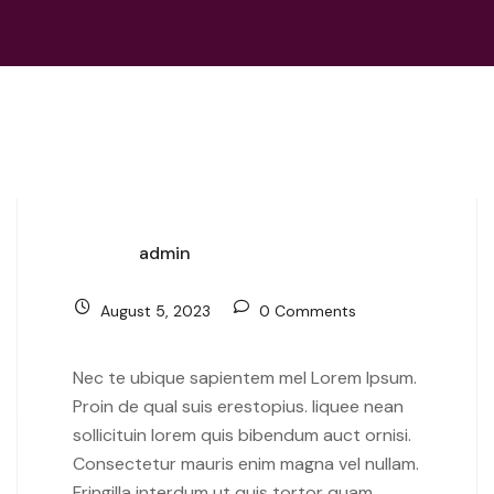
admin
August 5, 2023
0 Comments
Nec te ubique sapientem mel Lorem Ipsum.
Proin de qual suis erestopius. liquee nean
sollicituin lorem quis bibendum auct ornisi.
Consectetur mauris enim magna vel nullam.
Fringilla interdum ut quis tortor quam