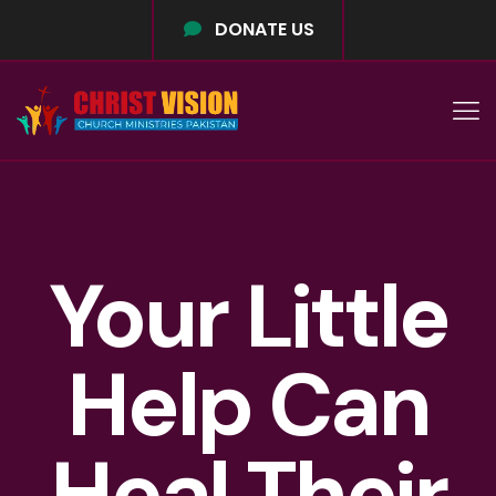
DONATE US
Your Little
Help Can
Heal Their